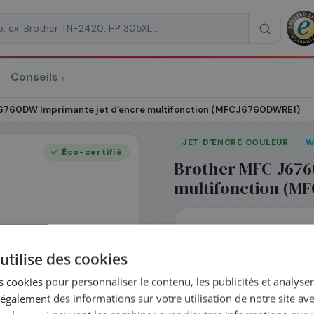
Conseils
▾
re un devis
6760DW Imprimante jet d'encre multifonction (MFCJ6760DWRE1)
JET D'ENCRE COULEUR
W
Éco-certifié
Brother MFC-J676
multifonction (M
RAISON
*
319
€
,08
T.
utilise des cookies
En stock
 cookies pour personnaliser le contenu, les publicités et analyser 
galement des informations sur votre utilisation de notre site av
Livraison mardi 11