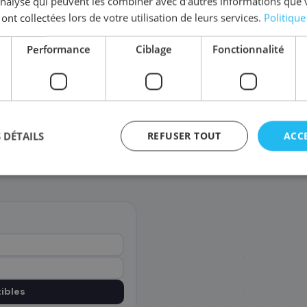
'analyse qui peuvent les combiner avec d'autres informations que 
 ont collectées lors de votre utilisation de leurs services.
Politique
Comma
Performance
Ciblage
Fonctionnalité
Offre gr
jusqu'à -6%
Paiement sécurisé SSL
 DÉTAILS
REFUSER TOUT
ACC
Facture pro incluse
agement
ibles