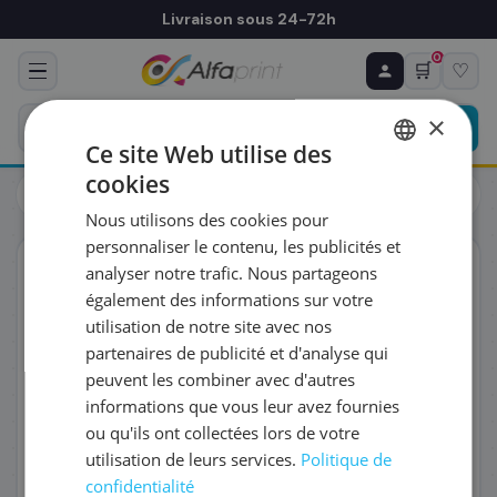
Livraison sous 24-72h
0
🛒
♡
♻ COMMANDE RÉCURRENTE
Prévoyez & économisez
×
Programmez votre prochain achat — notre équipe
Ce site Web utilise des
vous prépare un devis personnalisé
cookies
Toners
Brother
FRENCH
Brother LC527XLY - Cartouche d'encre jaune haute capacité
Nous utilisons des cookies pour
ENGLISH
RÉFÉRENCE DU PRODUIT
*
personnaliser le contenu, les publicités et
ORIGINAL
analyser notre trafic. Nous partageons
également des informations sur votre
FRÉQUENCE
*
utilisation de notre site avec nos
partenaires de publicité et d'analyse qui
peuvent les combiner avec d'autres
QUANTITÉ PAR LIVRAISON
*
informations que vous leur avez fournies
ou qu'ils ont collectées lors de votre
utilisation de leurs services.
Politique de
DATE DE PREMIÈRE LIVRAISON SOUHAITÉE
confidentialité