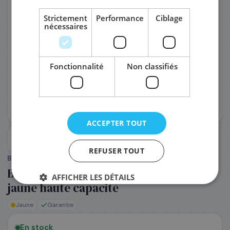
Strictement
Performance
Ciblage
nécessaires
PRÉNOM
*
Fonctionnalité
Non classifiés
NOM
*
EMAIL PROFESSIONNEL
*
ACCEPTER TOUT
TÉLÉPHONE
*
REFUSER TOUT
BROTHER
(Réf. :
P551247
)
Brother LC527XLY - Cartouche d'encre
AFFICHER LES DÉTAILS
SOCIÉTÉ
jaune haute capacité
Jaune
Garantie
PRÉCISEZ VOS BESOINS (OPTIONNEL)
En stock