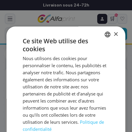
Livraison sous 24-72h
0
🛒
♡
♻ COMMANDE RÉCURRENTE
Prévoyez & économisez
×
Programmez votre prochain achat — notre équipe
Ce site Web utilise des
vous prépare un devis personnalisé
cookies
Toners
Brother
FRENCH
Brother LC528M - Cartouche d'encre magenta haute
Nous utilisons des cookies pour
capacité
ENGLISH
RÉFÉRENCE DU PRODUIT
*
personnaliser le contenu, les publicités et
analyser notre trafic. Nous partageons
ORIGINAL
également des informations sur votre
FRÉQUENCE
*
utilisation de notre site avec nos
partenaires de publicité et d'analyse qui
peuvent les combiner avec d'autres
QUANTITÉ PAR LIVRAISON
*
informations que vous leur avez fournies
ou qu'ils ont collectées lors de votre
utilisation de leurs services.
Politique de
DATE DE PREMIÈRE LIVRAISON SOUHAITÉE
confidentialité