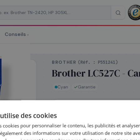
Conseils
▾
re un devis
 cyan
BROTHER
(Réf. :
P551241
)
Brother LC527C - Ca
Cyan
Garantie
RAISON
*
En stock
utilise des cookies
Expédié le jour même — commandez
 cookies pour personnaliser le contenu, les publicités et analyser 
galement des informations sur votre utilisation de notre site av
Complétez la série
LC-527