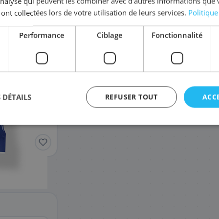
'analyse qui peuvent les combiner avec d'autres informations que 
 ont collectées lors de votre utilisation de leurs services.
Politique
Performance
Ciblage
Fonctionnalité
LC527M
LC527Y
23
23
,88 €
,88 €
 DÉTAILS
REFUSER TOUT
ACC
agement