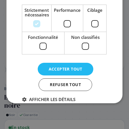
Strictement
Performance
Ciblage
nécessaires
PRÉNOM
*
Fonctionnalité
Non classifiés
NOM
*
EMAIL PROFESSIONNEL
*
ACCEPTER TOUT
TÉLÉPHONE
*
REFUSER TOUT
BROTHER
(Réf. :
P551240
)
Brother LC527BK - Cartouche d'encre
AFFICHER LES DÉTAILS
SOCIÉTÉ
noire
Noir
Garantie
PRÉCISEZ VOS BESOINS (OPTIONNEL)
En stock