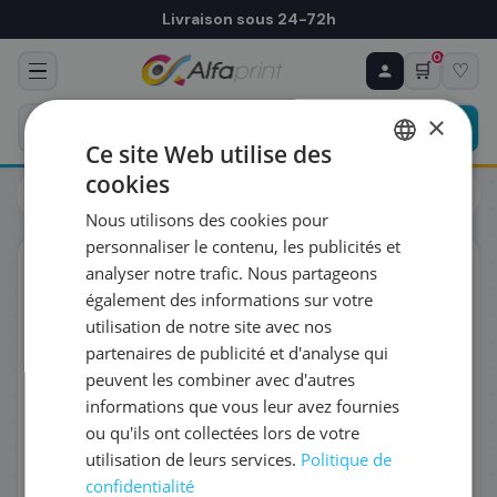
Livraison sous 24-72h
0
🛒
♡
♻ COMMANDE RÉCURRENTE
Prévoyez & économisez
×
Programmez votre prochain achat — notre équipe
Ce site Web utilise des
vous prépare un devis personnalisé
cookies
Toners
Brother
FRENCH
Brother LC527BK - Cartouche d'encre noire
Nous utilisons des cookies pour
ENGLISH
RÉFÉRENCE DU PRODUIT
*
personnaliser le contenu, les publicités et
ORIGINAL
analyser notre trafic. Nous partageons
également des informations sur votre
FRÉQUENCE
*
utilisation de notre site avec nos
partenaires de publicité et d'analyse qui
peuvent les combiner avec d'autres
QUANTITÉ PAR LIVRAISON
*
informations que vous leur avez fournies
ou qu'ils ont collectées lors de votre
utilisation de leurs services.
Politique de
DATE DE PREMIÈRE LIVRAISON SOUHAITÉE
confidentialité