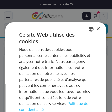
Livraison sous 24-72h
0
🛒
♡
♻ COMMANDE RÉCURRENTE
Prévoyez & économisez
×
Programmez votre prochain achat — notre équipe
Ce site Web utilise des
vous prépare un devis personnalisé
cookies
Toners
Brother
FRENCH
Brother TN-421Y - Toner jaune, 1 800 pages
Nous utilisons des cookies pour
ENGLISH
RÉFÉRENCE DU PRODUIT
*
personnaliser le contenu, les publicités et
ORIGINAL
analyser notre trafic. Nous partageons
également des informations sur votre
FRÉQUENCE
*
utilisation de notre site avec nos
partenaires de publicité et d'analyse qui
peuvent les combiner avec d'autres
QUANTITÉ PAR LIVRAISON
*
informations que vous leur avez fournies
ou qu'ils ont collectées lors de votre
utilisation de leurs services.
Politique de
DATE DE PREMIÈRE LIVRAISON SOUHAITÉE
confidentialité