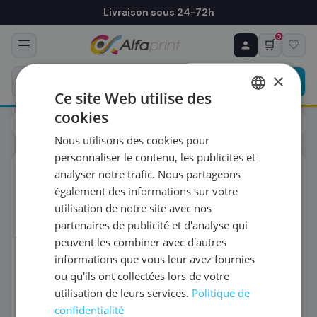
Livraison sous 24-72h
0
🛒
♡
♻ COMMANDE RÉCURRENTE
Prévoyez & économisez
×
Programmez votre prochain achat — notre équipe
Ce site Web utilise des
vous prépare un devis personnalisé
cookies
Toners
Brother
FRENCH
Brother TN-423BK - Toner noir haute capacité, 6 500 pages
Nous utilisons des cookies pour
ENGLISH
RÉFÉRENCE DU PRODUIT
*
personnaliser le contenu, les publicités et
ORIGINAL
analyser notre trafic. Nous partageons
également des informations sur votre
FRÉQUENCE
*
utilisation de notre site avec nos
partenaires de publicité et d'analyse qui
peuvent les combiner avec d'autres
QUANTITÉ PAR LIVRAISON
*
informations que vous leur avez fournies
ou qu'ils ont collectées lors de votre
utilisation de leurs services.
Politique de
DATE DE PREMIÈRE LIVRAISON SOUHAITÉE
confidentialité