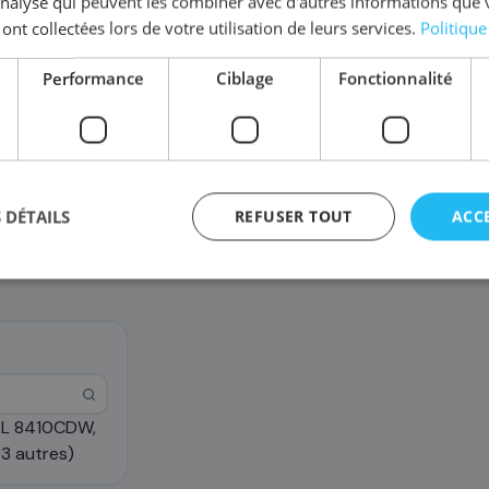
'analyse qui peuvent les combiner avec d'autres informations que 
 ont collectées lors de votre utilisation de leurs services.
Politique
Complétez la série
TN-423
Performance
Ciblage
Fonctionnalité
TN-423M
TN-423C
158
135
,28 €
,48 €
 DÉTAILS
REFUSER TOUT
ACC
-L 8410CDW,
agement
3 autres)