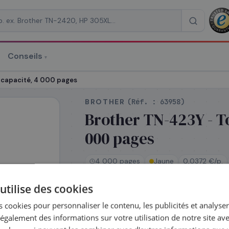
Conseils
▾
re un devis
 capacité, 4 000 pages
BROTHER
(Réf. :
63958
)
Brother TN-423Y - T
000 pages
RAISON
*
4 000 pages
Jaune
0,0372 €/p.
utilise des cookies
En stock
 cookies pour personnaliser le contenu, les publicités et analyser 
Expédié le jour même — commandez 
galement des informations sur votre utilisation de notre site av
Coût par impression :
0,0372
€