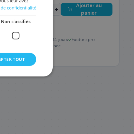
vous leur avez
Ajouter au
 de confidentialité
−
+
panier
Non classifiés
Retour 14 jours
Facture pro
TN-423BK
DR-421CL
SAV France
107
134
,88 €
,28 €
EPTER TOUT