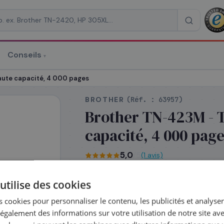
Conseils
▾
re un devis
ute capacité, 4 000 pages
BROTHER
(Réf. :
63957
)
Brother TN-423M - 
capacité, 4 000 pag
RAISON
*
5,0
/5
(1 avis)
4 000 pages
Magenta
0,0396 €/
utilise des cookies
 cookies pour personnaliser le contenu, les publicités et analyser 
galement des informations sur votre utilisation de notre site av
En stock