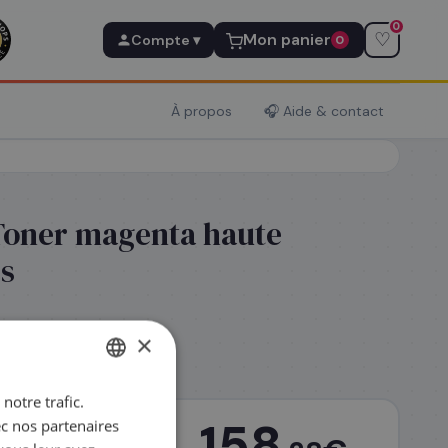
0
♡
Mon panier
Compte ▾
0
À propos
🎧 Aide & contact
Toner magenta haute
es
×
p.
Garantie
notre trafic.
FRENCH
158
ec nos partenaires
ENGLISH