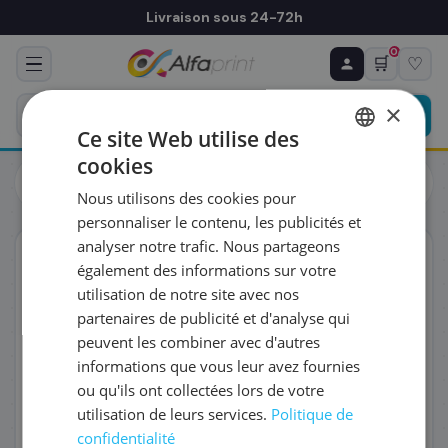
Livraison sous 24-72h
0
🛒
♡
♻ COMMANDE RÉCURRENTE
Prévoyez & économisez
×
Programmez votre prochain achat — notre équipe
Ce site Web utilise des
vous prépare un devis personnalisé
cookies
Toutes les imprimantes
Laser
FRENCH
Brother HL-L 8260CDW Imprimante laser couleur
Nous utilisons des cookies pour
(HLL8260CDWG1)
ENGLISH
RÉFÉRENCE DU PRODUIT
*
personnaliser le contenu, les publicités et
analyser notre trafic. Nous partageons
Éco-certifié
également des informations sur votre
FRÉQUENCE
*
utilisation de notre site avec nos
partenaires de publicité et d'analyse qui
peuvent les combiner avec d'autres
QUANTITÉ PAR LIVRAISON
*
informations que vous leur avez fournies
ou qu'ils ont collectées lors de votre
utilisation de leurs services.
Politique de
DATE DE PREMIÈRE LIVRAISON SOUHAITÉE
confidentialité