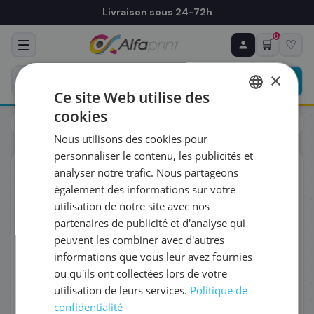
Livraison sous 24-72h
0
🛒
♡
♻ COMMANDE RÉCURRENTE
Prévoyez & économisez
×
Programmez votre prochain achat — notre équipe
Ce site Web utilise des
vous prépare un devis personnalisé
cookies
Toners
Brother
FRENCH
Brother TN-627M - Toner magenta très haute capacité
Nous utilisons des cookies pour
ENGLISH
RÉFÉRENCE DU PRODUIT
*
personnaliser le contenu, les publicités et
ORIGINAL
analyser notre trafic. Nous partageons
également des informations sur votre
FRÉQUENCE
*
utilisation de notre site avec nos
partenaires de publicité et d'analyse qui
peuvent les combiner avec d'autres
QUANTITÉ PAR LIVRAISON
*
informations que vous leur avez fournies
ou qu'ils ont collectées lors de votre
utilisation de leurs services.
Politique de
DATE DE PREMIÈRE LIVRAISON SOUHAITÉE
confidentialité