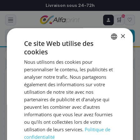
Livraison sous 24-72h
0
🛒
♡
♻ COMMANDE RÉCURRENTE
Prévoyez & économisez
×
Programmez votre prochain achat — notre équipe
Ce site Web utilise des
vous prépare un devis personnalisé
cookies
Toners
Brother
FRENCH
Brother TN-625XXLC - Toner cyan haute capacité
Nous utilisons des cookies pour
ENGLISH
RÉFÉRENCE DU PRODUIT
*
personnaliser le contenu, les publicités et
ORIGINAL
analyser notre trafic. Nous partageons
également des informations sur votre
FRÉQUENCE
*
utilisation de notre site avec nos
partenaires de publicité et d'analyse qui
peuvent les combiner avec d'autres
QUANTITÉ PAR LIVRAISON
*
informations que vous leur avez fournies
ou qu'ils ont collectées lors de votre
utilisation de leurs services.
Politique de
DATE DE PREMIÈRE LIVRAISON SOUHAITÉE
confidentialité