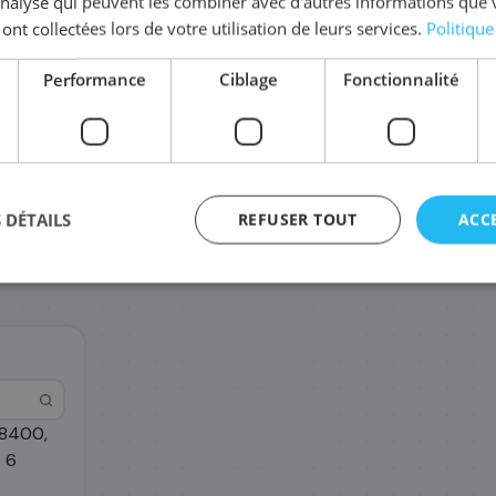
'analyse qui peuvent les combiner avec d'autres informations que 
 ont collectées lors de votre utilisation de leurs services.
Politique
Performance
Ciblage
Fonctionnalité
TN-625XLM
TN-625XLC
TN-62
213
211
129
,48 €
,08 €
 DÉTAILS
REFUSER TOUT
ACC
L8400,
agement
 6