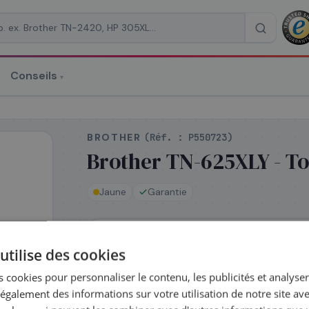
Conseils
▾
re un devis
BROTHER
(Réf. :
P550723
)
Brother TN-625XLY - T
Jaune
Garantie
RAISON
*
En stock
utilise des cookies
Expédié le jour même — commandez avant
 cookies pour personnaliser le contenu, les publicités et analyser 
galement des informations sur votre utilisation de notre site av
Complétez la série
TN-625 XL