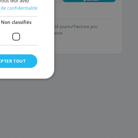
vous leur avez
 de confidentialité
Non classifiés
Retour 14 jours
Facture pro
5XLBK
DR-625CL
SAV France
148
,48 €
,68 €
EPTER TOUT