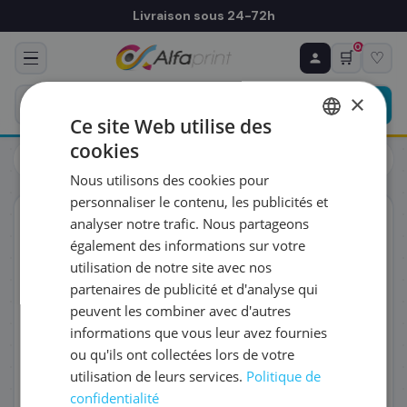
Livraison sous 24-72h
0
🛒
♡
♻ COMMANDE RÉCURRENTE
Prévoyez & économisez
×
Programmez votre prochain achat — notre équipe
Ce site Web utilise des
vous prépare un devis personnalisé
cookies
Toners
Brother
FRENCH
Brother TN-627Y - Toner jaune très haute capacité
Nous utilisons des cookies pour
ENGLISH
RÉFÉRENCE DU PRODUIT
*
personnaliser le contenu, les publicités et
ORIGINAL
analyser notre trafic. Nous partageons
également des informations sur votre
FRÉQUENCE
*
utilisation de notre site avec nos
partenaires de publicité et d'analyse qui
peuvent les combiner avec d'autres
QUANTITÉ PAR LIVRAISON
*
informations que vous leur avez fournies
ou qu'ils ont collectées lors de votre
utilisation de leurs services.
Politique de
DATE DE PREMIÈRE LIVRAISON SOUHAITÉE
confidentialité