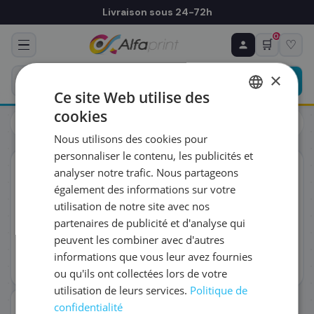
Livraison sous 24-72h
0
🛒
♡
♻ COMMANDE RÉCURRENTE
Prévoyez & économisez
×
Programmez votre prochain achat — notre équipe
Ce site Web utilise des
vous prépare un devis personnalisé
cookies
Toners
Canon
FRENCH
Canon 5094C002/069 - Toner noir, 2 100 pages
Nous utilisons des cookies pour
ENGLISH
RÉFÉRENCE DU PRODUIT
*
personnaliser le contenu, les publicités et
ORIGINAL
analyser notre trafic. Nous partageons
également des informations sur votre
FRÉQUENCE
*
utilisation de notre site avec nos
partenaires de publicité et d'analyse qui
peuvent les combiner avec d'autres
QUANTITÉ PAR LIVRAISON
*
informations que vous leur avez fournies
ou qu'ils ont collectées lors de votre
utilisation de leurs services.
Politique de
DATE DE PREMIÈRE LIVRAISON SOUHAITÉE
confidentialité