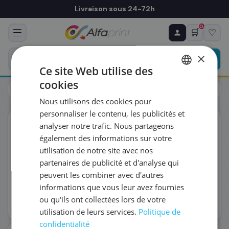
Livraison sous 24-72h
0
🛒
♡
♻ COMMANDE RÉCURRENTE
Prévoyez & économisez
×
Programmez votre prochain achat — notre équipe
Ce site Web utilise des
vous prépare un devis personnalisé
cookies
Toners
Canon
FRENCH
Canon 5093C002/069 - Toner cyan, 1 900 pages
Nous utilisons des cookies pour
ENGLISH
RÉFÉRENCE DU PRODUIT
*
personnaliser le contenu, les publicités et
ORIGINAL
analyser notre trafic. Nous partageons
également des informations sur votre
FRÉQUENCE
*
utilisation de notre site avec nos
partenaires de publicité et d'analyse qui
peuvent les combiner avec d'autres
QUANTITÉ PAR LIVRAISON
*
informations que vous leur avez fournies
ou qu'ils ont collectées lors de votre
utilisation de leurs services.
Politique de
DATE DE PREMIÈRE LIVRAISON SOUHAITÉE
confidentialité