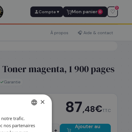
0
♡
Mon panier
Compte ▾
0
À propos
🎧 Aide & contact
 Toner magenta, 1 900 pages
Garantie
×
87
€
,48
nt 14h
T.T.C
notre trafic.
FRENCH
ec nos partenaires
Ajouter au
ENGLISH
−
+