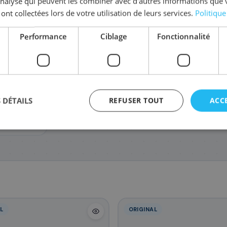
'analyse qui peuvent les combiner avec d'autres informations que 
 ont collectées lors de votre utilisation de leurs services.
Politique
Performance
Ciblage
Fonctionnalité
5091C002/069
5093C002/069
509
87
87
,48 €
,48 €
NSYS LBP-
 DÉTAILS
REFUSER TOUT
ACC
S MF750
agement
L
ORIGINAL