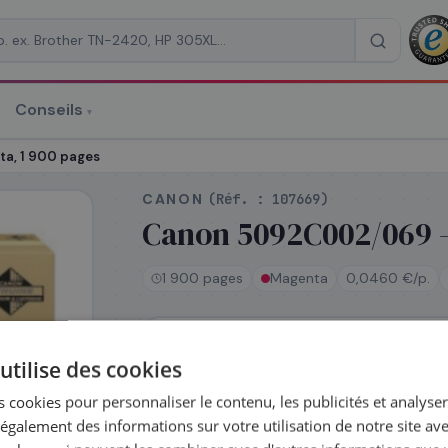
Conseils
▾
re un devis
a, 1 900 pages
CANON
(Réf. :
107669
)
Canon 5092C002/069 -
1 900 pages
Magenta
0,0460 €/p.
RAISON
*
En stock
utilise des cookies
Expédié le jour même — commandez ava
Coût par impression :
0,0460
€
 cookies pour personnaliser le contenu, les publicités et analyser 
galement des informations sur votre utilisation de notre site av
Complétez la série
069