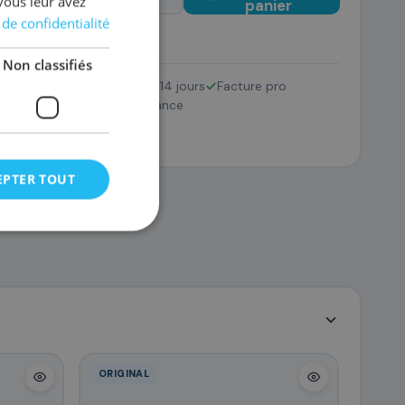
vous leur avez
panier
 de confidentialité
Non classifiés
Retour 14 jours
Facture pro
4C002/069
SAV France
85
,08 €
EPTER TOUT
ORIGINAL