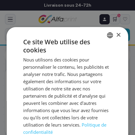
Livraison sous 24-72h
0
🛒
♡
♻ COMMANDE RÉCURRENTE
Prévoyez & économisez
×
Programmez votre prochain achat — notre équipe
Ce site Web utilise des
vous prépare un devis personnalisé
cookies
Toners
Canon
FRENCH
Canon 5096C002/069H - Toner magenta haute capacité, 5
Nous utilisons des cookies pour
500 pages
ENGLISH
RÉFÉRENCE DU PRODUIT
*
personnaliser le contenu, les publicités et
analyser notre trafic. Nous partageons
ORIGINAL
également des informations sur votre
FRÉQUENCE
*
utilisation de notre site avec nos
partenaires de publicité et d'analyse qui
peuvent les combiner avec d'autres
QUANTITÉ PAR LIVRAISON
*
informations que vous leur avez fournies
ou qu'ils ont collectées lors de votre
utilisation de leurs services.
Politique de
DATE DE PREMIÈRE LIVRAISON SOUHAITÉE
confidentialité