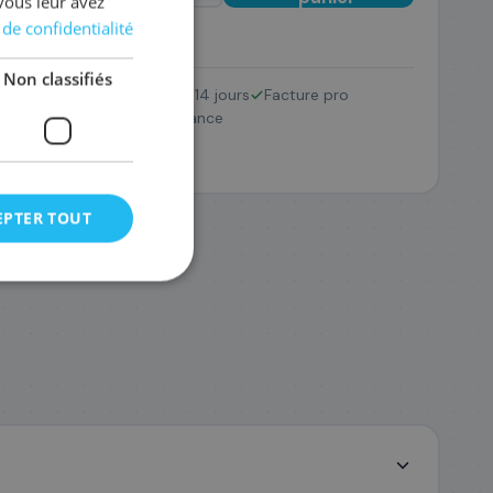
vous leur avez
 de confidentialité
Non classifiés
Retour 14 jours
Facture pro
001/PF-10
SAV France
16
,68 €
EPTER TOUT