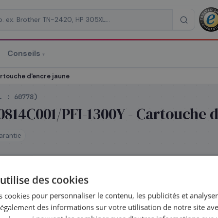
Conseils
▾
re un devis
touche d'encre jaune
f. :
60778
)
814C001/PFI-1300Y - Cartouche d
arantie
RAISON
*
utilise des cookies
le jour même — commandez avant 14h
 cookies pour personnaliser le contenu, les publicités et analyser 
galement des informations sur votre utilisation de notre site av
z la série
PFI-1300