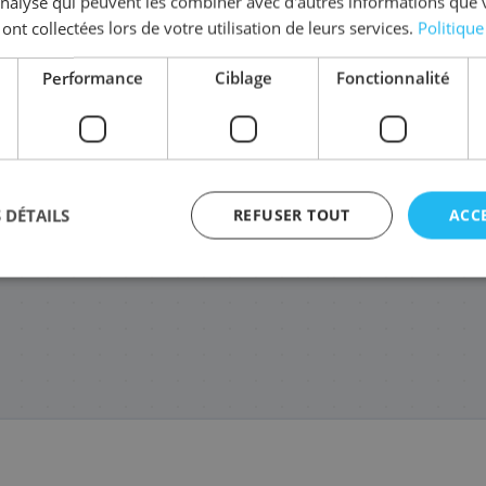
'analyse qui peuvent les combiner avec d'autres informations que 
 ont collectées lors de votre utilisation de leurs services.
Politique
Performance
Ciblage
Fonctionnalité
1/PFI-1300M
0816C001/PFI-1300PM
0815C001/PFI-1300PC
0861C
47
147
147
6
,48 €
,48 €
,48 €
 DÉTAILS
REFUSER TOUT
ACC
agement