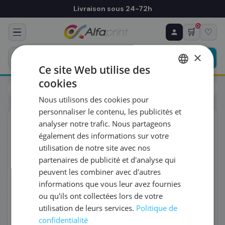
Livraison sous 24-72h
0
🛒
♡
♻ COMMANDE RÉCURRENTE
Prévoyez & économisez
×
Programmez votre prochain achat — notre équipe
Ce site Web utilise des
vous prépare un devis personnalisé
cookies
Cartouches
Canon
FRENCH
Canon 0774C001/PFI-1700MBK - Cartouche d'encre noire
Nous utilisons des cookies pour
ENGLISH
RÉFÉRENCE DU PRODUIT
*
personnaliser le contenu, les publicités et
ORIGINAL
analyser notre trafic. Nous partageons
également des informations sur votre
FRÉQUENCE
*
utilisation de notre site avec nos
partenaires de publicité et d'analyse qui
peuvent les combiner avec d'autres
QUANTITÉ PAR LIVRAISON
*
informations que vous leur avez fournies
ou qu'ils ont collectées lors de votre
utilisation de leurs services.
Politique de
DATE DE PREMIÈRE LIVRAISON SOUHAITÉE
confidentialité