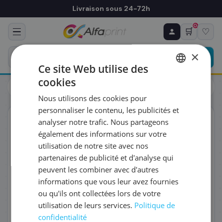
Livraison sous 24-72h
0
🛒
♡
♻ COMMANDE RÉCURRENTE
Prévoyez & économisez
×
Programmez votre prochain achat — notre équipe
Ce site Web utilise des
vous prépare un devis personnalisé
cookies
Cartouches
Canon
FRENCH
Canon 0785C001/PFI-1700CO - Cartouche d'encre
Nous utilisons des cookies pour
ENGLISH
RÉFÉRENCE DU PRODUIT
*
personnaliser le contenu, les publicités et
ORIGINAL
analyser notre trafic. Nous partageons
également des informations sur votre
FRÉQUENCE
*
utilisation de notre site avec nos
partenaires de publicité et d'analyse qui
peuvent les combiner avec d'autres
QUANTITÉ PAR LIVRAISON
*
informations que vous leur avez fournies
ou qu'ils ont collectées lors de votre
utilisation de leurs services.
Politique de
DATE DE PREMIÈRE LIVRAISON SOUHAITÉE
confidentialité