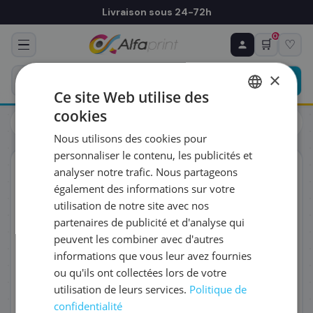
Livraison sous 24-72h
0
🛒
♡
♻ COMMANDE RÉCURRENTE
Prévoyez & économisez
×
Programmez votre prochain achat — notre équipe
Ce site Web utilise des
vous prépare un devis personnalisé
cookies
Cartouches
Canon
FRENCH
Canon 0782C001/PFI-1700PGY - Cartouche d'encre
Nous utilisons des cookies pour
ENGLISH
RÉFÉRENCE DU PRODUIT
*
personnaliser le contenu, les publicités et
ORIGINAL
analyser notre trafic. Nous partageons
également des informations sur votre
FRÉQUENCE
*
utilisation de notre site avec nos
partenaires de publicité et d'analyse qui
peuvent les combiner avec d'autres
QUANTITÉ PAR LIVRAISON
*
informations que vous leur avez fournies
ou qu'ils ont collectées lors de votre
utilisation de leurs services.
Politique de
DATE DE PREMIÈRE LIVRAISON SOUHAITÉE
confidentialité