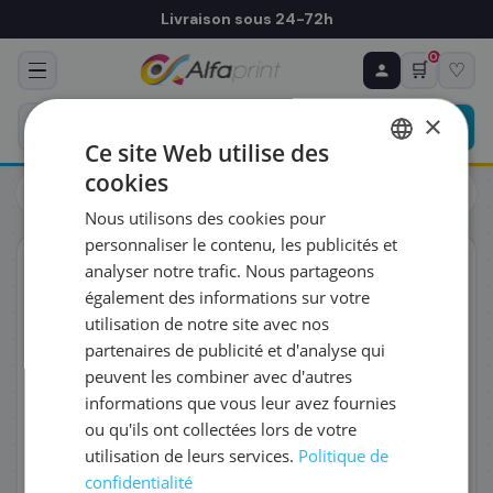
Livraison sous 24-72h
0
🛒
♡
♻ COMMANDE RÉCURRENTE
Prévoyez & économisez
×
Programmez votre prochain achat — notre équipe
Ce site Web utilise des
vous prépare un devis personnalisé
cookies
Cartouches
Canon
FRENCH
Canon 0781C001/PFI-1700GY - Cartouche d'encre
Nous utilisons des cookies pour
ENGLISH
RÉFÉRENCE DU PRODUIT
*
personnaliser le contenu, les publicités et
ORIGINAL
analyser notre trafic. Nous partageons
également des informations sur votre
FRÉQUENCE
*
utilisation de notre site avec nos
partenaires de publicité et d'analyse qui
peuvent les combiner avec d'autres
QUANTITÉ PAR LIVRAISON
*
informations que vous leur avez fournies
ou qu'ils ont collectées lors de votre
utilisation de leurs services.
Politique de
DATE DE PREMIÈRE LIVRAISON SOUHAITÉE
confidentialité