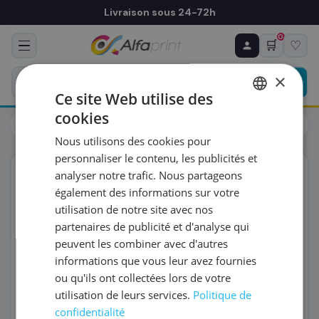
Livraison sous 24-72h
0
🛒
♡
♻ COMMANDE RÉCURRENTE
Prévoyez & économisez
×
Programmez votre prochain achat — notre équipe
Ce site Web utilise des
vous prépare un devis personnalisé
cookies
Cartouches
Canon
FRENCH
Canon 0813C001/PFI-1300M - Cartouche d'encre magenta
Nous utilisons des cookies pour
ENGLISH
RÉFÉRENCE DU PRODUIT
*
personnaliser le contenu, les publicités et
ORIGINAL
analyser notre trafic. Nous partageons
également des informations sur votre
FRÉQUENCE
*
utilisation de notre site avec nos
partenaires de publicité et d'analyse qui
peuvent les combiner avec d'autres
QUANTITÉ PAR LIVRAISON
*
informations que vous leur avez fournies
ou qu'ils ont collectées lors de votre
utilisation de leurs services.
Politique de
DATE DE PREMIÈRE LIVRAISON SOUHAITÉE
confidentialité