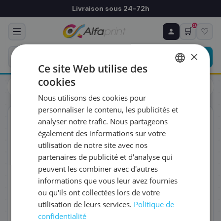
Livraison sous 24-72h
0
🛒
♡
♻ COMMANDE RÉCURRENTE
Prévoyez & économisez
×
Programmez votre prochain achat — notre équipe
Ce site Web utilise des
vous prépare un devis personnalisé
cookies
Cartouches
Cartouches
FRENCH
Canon 0777C001/PFI-1700M - Cartouche d'encre magenta
Nous utilisons des cookies pour
ENGLISH
RÉFÉRENCE DU PRODUIT
*
personnaliser le contenu, les publicités et
ORIGINAL
analyser notre trafic. Nous partageons
également des informations sur votre
FRÉQUENCE
*
utilisation de notre site avec nos
partenaires de publicité et d'analyse qui
peuvent les combiner avec d'autres
QUANTITÉ PAR LIVRAISON
*
informations que vous leur avez fournies
ou qu'ils ont collectées lors de votre
utilisation de leurs services.
Politique de
DATE DE PREMIÈRE LIVRAISON SOUHAITÉE
confidentialité