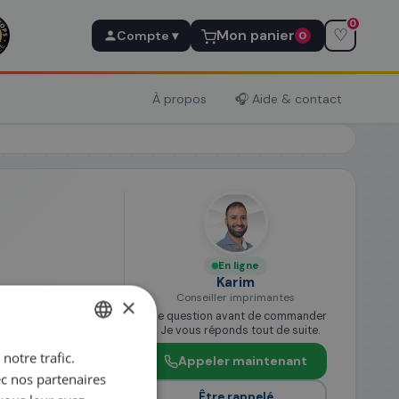
0
♡
Mon panier
Compte ▾
0
À propos
🎧 Aide & contact
En ligne
Karim
ge)
Conseiller imprimantes
×
Une question avant de commander
? Je vous réponds tout de suite.
notre trafic.
FRENCH
Appeler maintenant
e
ec nos partenaires
ENGLISH
Être rappelé