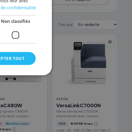
vous leur avez
 de confidentialité
Non classifiés
Trier par
EPTER TOUT
NG
XEROX
ssC480W
VersaLinkC7000N
g Xpress C480W
Xerox VersaLink C7000N
nte laser couleur
Imprimante laser couleur
nction (SLC480WTEG)
(C7000VN)
r
Multifonction
N&B
♻️ AP/RB dispo
i
B dispo
i
Laser · A3 · USB 3.2 Gen 1 (3.1 Gen 1) ·