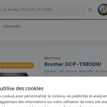
Conseils
▾
re un devis
BROTHER
Brother DCP-T580DW
RE RECOMMANDATION
RAISON
*
Couleur · Jet d'encre · Manuelle · 16 ppm
Coût à la page maîtrisé (~0.27 c/pa
Disponible immédiatement
utilise des cookies
Garantie constructeur incluse
 cookies pour personnaliser le contenu, les publicités et analyser 
230,28 €
Voir l'imprimant
galement des informations sur votre utilisation de notre site av