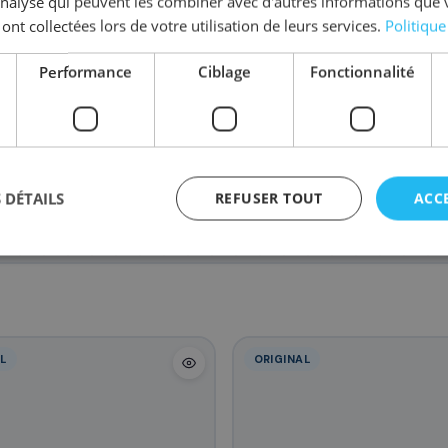
'analyse qui peuvent les combiner avec d'autres informations que 
Complétez la série
LC-528 XL
 ont collectées lors de votre utilisation de leurs services.
Politique
Performance
Ciblage
Fonctionnalité
LC528XLM
LC528XLY
LC528
118
118
128
,68 €
,68 €
,
 DÉTAILS
REFUSER TOUT
ACC
L
ORIGINAL
agement