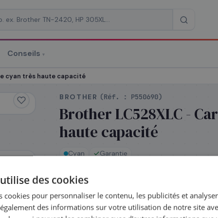
Conseils
▾
re un devis
e cyan très haute capacité
BROTHER
(Réf. :
P550690
)
Brother LC528XLC - Car
haute capacité
RAISON
*
Cyan
Garantie
utilise des cookies
En stock
 cookies pour personnaliser le contenu, les publicités et analyser 
975DW,
Expédié le jour même — commandez avant
galement des informations sur votre utilisation de notre site av